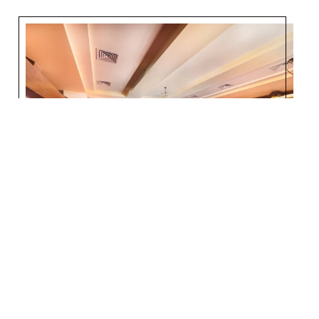
SUENO HOTELS BEACH SİDE
Türk A' La Carte